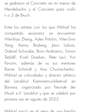
se grabaron el Concierto en mi menor de 
Mendelssohn y el Concierto para violín 
n.o 2 de Bruch. 
Entre los artistas con los que Mikhail ha 
compartido escenario se encuentran 
WenXiao Zheng, Aylen Pritchin, Wen-Sinn 
Yang, Kenny Broberg, Jano Lisboa, 
Gabriel Schwabe, Boris Andrianov, Simon 
Tetzlaff, Kiveli Doerken, Peter Laul, Yuri 
Favorin, además de su sus mentores 
Rainer Schmidt y Ana Chumachenko. 
Mikhail es cofundador y director artístico 
del Landshut Kammermusikfestival en 
Baviera, organizado por Freunde der 
Musik e.V. Landshut y que se celebró por 
primera vez en agosto de 2023.
Mikhail nació en el seno de una familia 