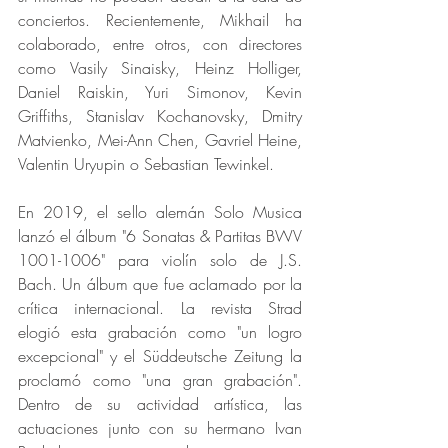
conciertos. Recientemente, Mikhail ha 
colaborado, entre otros, con directores 
como Vasily Sinaisky, Heinz Holliger, 
Daniel Raiskin, Yuri Simonov, Kevin 
Griffiths, Stanislav Kochanovsky, Dmitry 
Matvienko, Mei-Ann Chen, Gavriel Heine, 
Valentin Uryupin o Sebastian Tewinkel.
En 2019, el sello alemán Solo Musica 
lanzó el álbum "6 Sonatas & Partitas BWV 
1001-1006" para violín solo de J.S. 
Bach. Un álbum que fue aclamado por la 
crítica internacional. La revista Strad 
elogió esta grabación como "un logro 
excepcional" y el Süddeutsche Zeitung la 
proclamó como "una gran grabación". 
Dentro de su actividad artística, las 
actuaciones junto con su hermano Ivan 