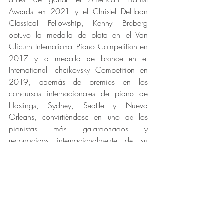
Awards en 2021 y el Christel DeHaan 
Classical Fellowship, Kenny Broberg 
obtuvo la medalla de plata en el Van 
Cliburn International Piano Competition en 
2017 y la medalla de bronce en el 
International Tchaikovsky Competition en 
2019, además de premios en los 
concursos internacionales de piano de 
Hastings, Sydney, Seattle y Nueva 
Orleans, convirtiéndose en uno de los 
pianistas más galardonados y 
reconocidos internacionalmente de su 
generación.
Atribuyendo su primer contacto con la 
música clásica a la pasión de su abuelo 
italiano por los Tres Tenores, Broberg 
comenzó sus clases de piano en el piano 