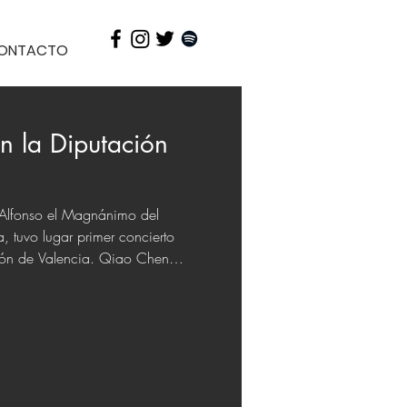
ONTACTO
n la Diputación
 Alfonso el Magnánimo del
a, tuvo lugar primer concierto
ión de Valencia. Qiao Chen
am (piano) interpretaron un
 compositoras, que tuvo una
o y crítica. La Diputación, que
yuda nominativa de 12.000 €,
vidades similares. Por su