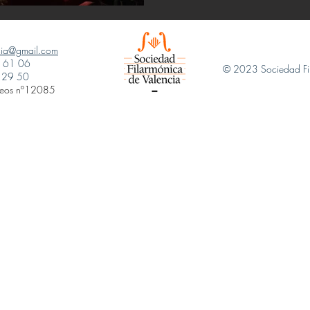
ncia@gmail.com
1 61 06
© 2023 Sociedad Fil
29 50
reos nº12085