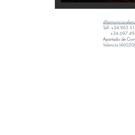
sfilarmonicavale
Telf: +34.963 5
+34.697 49 
Apartado de Cor
Valencia (46020)