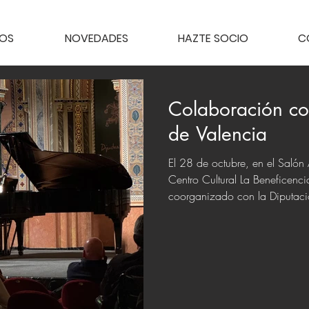
TOS
NOVEDADES
HAZTE SOCIO
C
Colaboración co
de Valencia
El 28 de octubre, en el Salón
Centro Cultural La Beneficenci
coorganizado con la Diputac
Solomon (violín) y Michelle Na
programa centrado en mujeres
excelente acogida entre públic
nos ha favorecido con una a
continuará colaborando en acti
parte, la Sociedad con