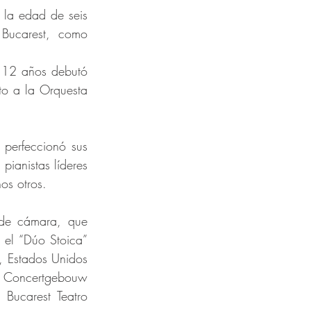
la edad de seis 
Bucarest, como 
 12 años debutó 
to a la Orquesta 
perfeccionó sus 
ianistas líderes 
os otros.
de cámara, que 
 el “Dúo Stoica” 
, Estados Unidos 
Concertgebouw 
ucarest Teatro 