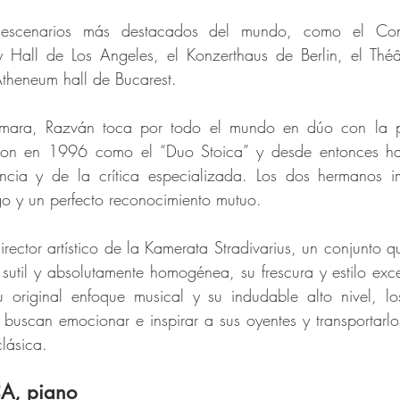
escenarios más destacados del mundo, como el Con
 Hall de Los Angeles, el Konzerthaus de Berlin, el Thé
 Atheneum hall de Bucarest.
ara, Razván toca por todo el mundo en dúo con la pi
zaron en 1996 como el “Duo Stoica” y desde entonces ha
ncia y de la crítica especializada. Los dos hermanos i
o y un perfecto reconocimiento mutuo. 
rector artístico de la Kamerata Stradivarius, un conjunto qu
 sutil y absolutamente homogénea, su frescura y estilo exc
u original enfoque musical y su indudable alto nivel, lo
 buscan emocionar e inspirar a sus oyentes y transportarlo
lásica.
A, piano