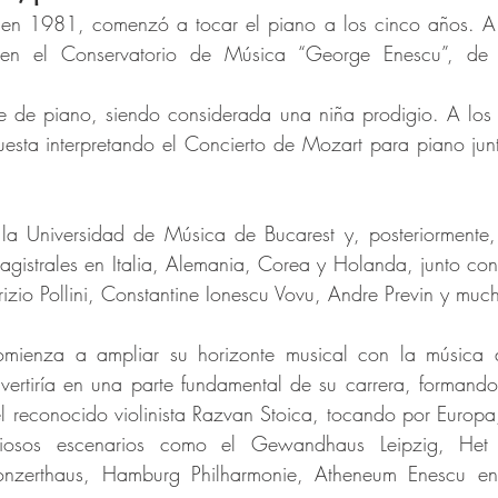
en 1981, comenzó a tocar el piano a los cinco años. A 
en el Conservatorio de Música “George Enescu”, de 
e de piano, siendo considerada una niña prodigio. A los
esta interpretando el Concierto de Mozart para piano jun
a Universidad de Música de Bucarest y, posteriormente, 
agistrales en Italia, Alemania, Corea y Holanda, junto con p
io Pollini, Constantine Ionescu Vovu, Andre Previn y much
mienza a ampliar su horizonte musical con la música 
vertiría en una parte fundamental de su carrera, formando
l reconocido violinista Razvan Stoica, tocando por Europa
giosos escenarios como el Gewandhaus Leipzig, Het 
onzerthaus, Hamburg Philharmonie, Atheneum Enescu en B