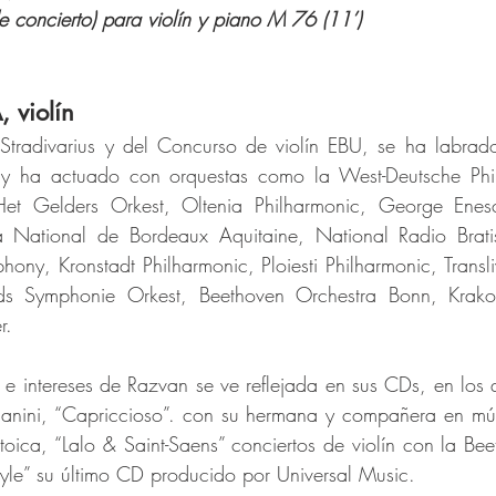
e concierto) para violín y piano M 76 (11’)
 violín
tradivarius y del Concurso de violín EBU, se ha labrado
al y ha actuado con orquestas como la West-Deutsche Ph
 Het Gelders Orkest, Oltenia Philharmonic, George Enesc
 National de Bordeaux Aquitaine, National Radio Bratis
ony, Kronstadt Philharmonic, Ploiesti Philharmonic, Transli
ds Symphonie Orkest, Beethoven Orchestra Bonn, Krakow
r.
 e intereses de Razvan se ve reflejada en sus CDs, en los qu
anini, “Capriccioso”. con su hermana y compañera en mú
toica, “Lalo & Saint-Saens” conciertos de violín con la B
tyle” su último CD producido por Universal Music.