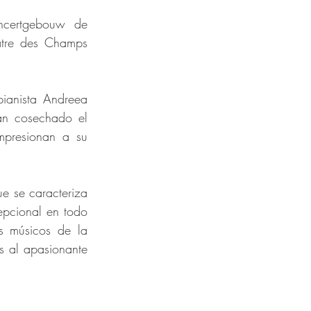
certgebouw de 
âtre des Champs 
anista Andreea 
n cosechado el 
mpresionan a su 
e se caracteriza 
epcional en todo 
s músicos de la 
s al apasionante 