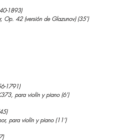
40-1893)
er, Op. 42 (versión de Glazunov) (35’)
6-1791)
73, para violín y piano (6’)
45)
, para violín y piano (11’)
7)