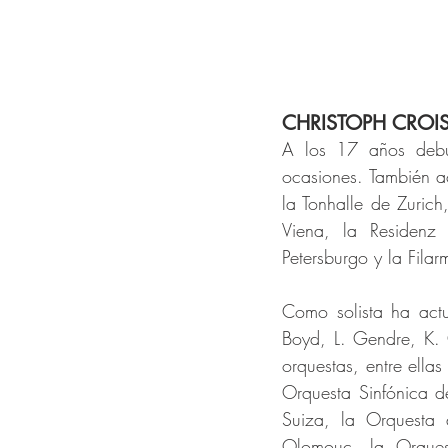
CHRISTOPH CROISÉ
A los 17 años debu
ocasiones. También a
la Tonhalle de Zurich
Viena, la Residenz
Petersburgo y la Fila
Como solista ha act
Boyd, L. Gendre, K. G
orquestas, entre ella
Orquesta Sinfónica d
Suiza, la Orquesta 
Olomouc ,la Orques