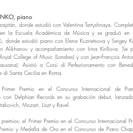
NKO, piano
jstán, donde estudió con Valentina Tartyshnaya. Completó
en la Escuela Académica de Música y se graduó en el
, donde estudió piano con Elena Kuznetsova y Sergey Ku
n Alikhanov y acompañamiento con Irina Kirillova. Se p
Royal College of Music (Londres) y con Jean-François Anton
ausana). Asistió a Corsi di Perfezionamento con Benede
 di Santa Cecilia en Roma.
rimer Premio en el Concurso Internacional de Pian
ajó con Delphian Records en su grabación debut, lanzad
takovich, Mozart, Liszt y Ravel.
premios: el Primer Premio en el Concurso Internacional Pre
r Premio y Medalla de Oro en el Concurso de Piano Chape