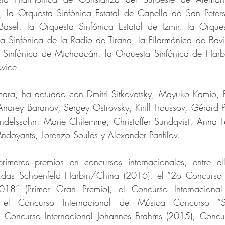
, la Orquesta Sinfónica Estatal de Capella de San Petersb
sel, la Orquesta Sinfónica Estatal de Izmir, la Orques
a Sinfónica de la Radio de Tirana, la Filarmónica de Bavi
Sinfónica de Michoacán, la Orquesta Sinfónica de Harbi
vice.
a, ha actuado con Dmitri Sitkovetsky, Mayuko Kamio, Bar
Andrey Baranov, Sergey Ostrovsky, Kirill Troussov, Gérard P
ndelssohn, Marie Chilemme, Christoffer Sundqvist, Anna 
ndoyants, Lorenzo Soulès y Alexander Panfilov.
imeros premios en concursos internacionales, entre ell
rdas Schoenfeld Harbin/China (2016), el “2o Concurso I
018” (Primer Gran Premio), el Concurso Internaciona
el Concurso Internacional de Música Concurso “Salie
, Concurso Internacional Johannes Brahms (2015), Concurs