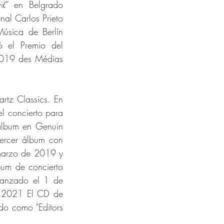
ić” en Belgrado 
al Carlos Prieto 
úsica de Berlín 
 el Premio del 
2019 des Médias 
z Classics. En 
 concierto para 
lbum en Genuin 
ercer álbum con 
marzo de 2019 y 
bum de concierto 
anzado el 1 de 
. 2021 El CD de 
do como "Editors 