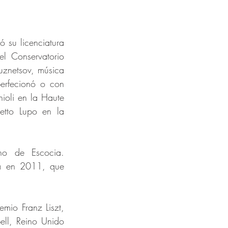
 su licenciatura 
 Conservatorio 
znetsov, música 
erfecionó o con 
ioli en la Haute 
tto Lupo en la 
o de Escocia. 
a en 2011, que 
mio Franz Liszt, 
ll, Reino Unido 