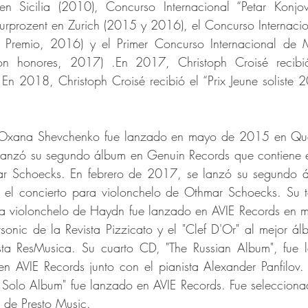
n Sicilia (2010), Concurso Internacional “Petar Konjov
turprozent en Zurich (2015 y 2016), el Concurso Internacion
 Premio, 2016) y el Primer Concurso Internacional de M
n honores, 2017) .En 2017, Christoph Croisé recibió
En 2018, Christoph Croisé recibió el “Prix Jeune soliste 
Oxana Shevchenko fue lanzado en mayo de 2015 en Quart
lanzó su segundo álbum en Genuin Records que contiene el
ar Schoecks. En febrero de 2017, se lanzó su segundo á
 el concierto para violonchelo de Othmar Schoecks. Su t
a violonchelo de Haydn fue lanzado en AVIE Records en 
onic de la Revista Pizzicato y el "Clef D'Or" al mejor ál
ta ResMusica. Su cuarto CD, "The Russian Album", fue l
 AVIE Records junto con el pianista Alexander Panfilov
 Solo Album" fue lanzado en AVIE Records. Fue selecciona
de Presto Music. 