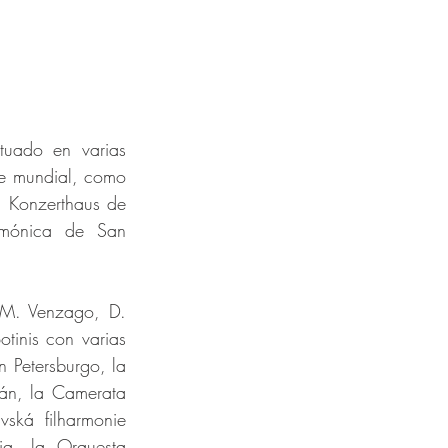
uado en varias 
e mundial, como 
l Konzerthaus de 
rmónica de San 
M. Venzago, D. 
tinis con varias 
 Petersburgo, la 
án, la Camerata 
ká filharmonie 
a, la Orquesta 