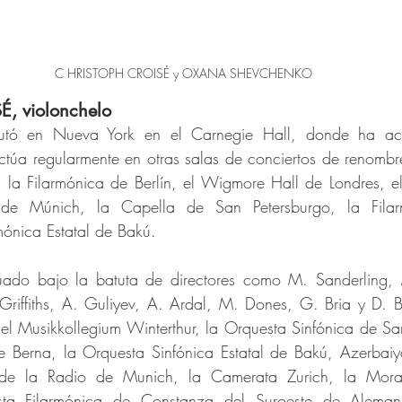
C HRISTOPH CROISÉ y OXANA SHEVCHENKO
, violonchelo
tó en Nueva York en el Carnegie Hall, donde ha act
ctúa regularmente en otras salas de conciertos de renombr
, la Filarmónica de Berlín, el Wigmore Hall de Londres, e
 de Múnich, la Capella de San Petersburgo, la Fila
rmónica Estatal de Bakú.
uado bajo la batuta de directores como M. Sanderling, 
riffiths, A. Guliyev, A. Ardal, M. Dones, G. Bria y D. Bo
s el Musikkollegium Winterthur, la Orquesta Sinfónica de San
e Berna, la Orquesta Sinfónica Estatal de Bakú, Azerbaiy
de la Radio de Munich, la Camerata Zurich, la Moravs
ta Filarmónica de Constanza del Suroeste de Alemani