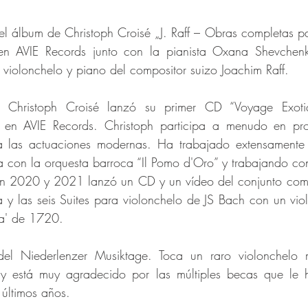
l álbum de Christoph Croisé „J. Raff – Obras completas pa
en AVIE Records junto con la pianista Oxana Shevchenko
violonchelo y piano del compositor suizo Joachim Raff. 
hristoph Croisé lanzó su primer CD “Voyage Exotiq
s en AVIE Records. Christoph participa a menudo en pro
las actuaciones modernas. Ha trabajado extensamente 
 con la orquesta barroca “Il Pomo d'Oro” y trabajando co
 En 2020 y 2021 lanzó un CD y un vídeo del conjunto comp
y las seis Suites para violonchelo de JS Bach con un viol
ea' de 1720.
o del Niederlenzer Musiktage. Toca un raro violonchelo ma
 está muy agradecido por las múltiples becas que le h
 últimos años.