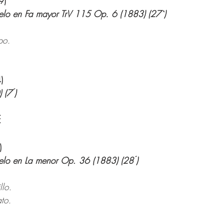
9)
elo en Fa mayor TrV 115 Op. 6 (1883) (27`)
po.
)
(7 ́)
E
)
elo en La menor Op. 36 (1883) (28 ́)
llo.
to.