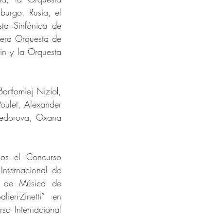
urgo, Rusia, el 
ta Sinfónica de 
era Orquesta de 
n y la Orquesta 
tłomiej Nizioł, 
oulet, Alexander 
Fedorova, Oxana 
os el Concurso 
nternacional de 
l de Música de 
ri-Zinetti” en 
o Internacional 