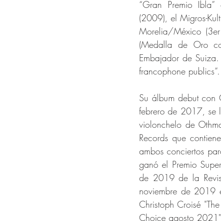
“Gran Premio Ibla” e
(2009), el Migros-Kul
Morelia/México (3er
(Medalla de Oro co
Embajador de Suiza. 
francophone publics”.
Su álbum debut con 
febrero de 2017, se 
violonchelo de Othm
Records que contiene
ambos conciertos par
ganó el Premio Supers
de 2019 de la Revis
noviembre de 2019 en
Christoph Croisé "The
Choice agosto 2021" 