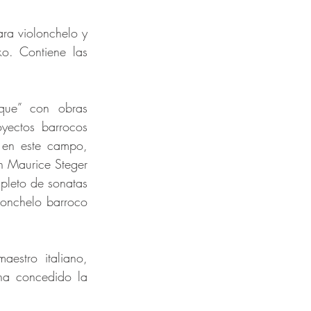
ra violonchelo y 
. Contiene las 
ue” con obras 
yectos barrocos 
en este campo, 
n Maurice Steger 
leto de sonatas 
onchelo barroco 
estro italiano, 
a concedido la 