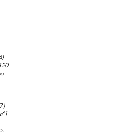
4
)
 120
po
97
)
nº1 
o.