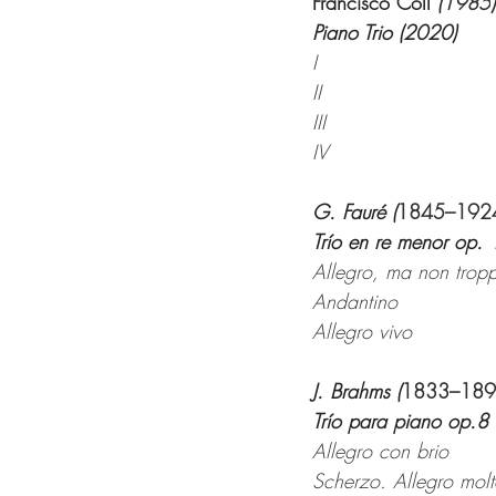
Francisco Coll 
(
1985
)
Piano Trio (2020)
I
II
III
IV
G. Fauré (
1845–192
Trío en re menor op.
Allegro, ma non trop
Andantino
Allegro vivo
J. Brahms (
1833–18
Trío para piano op.8 
Allegro con brio
Scherzo. Allegro molt