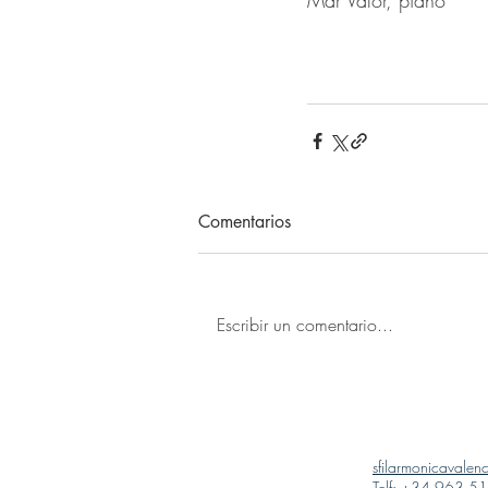
Mar Valor, piano
Comentarios
Escribir un comentario...
sfilarmonicavale
Telf: +34.963 5