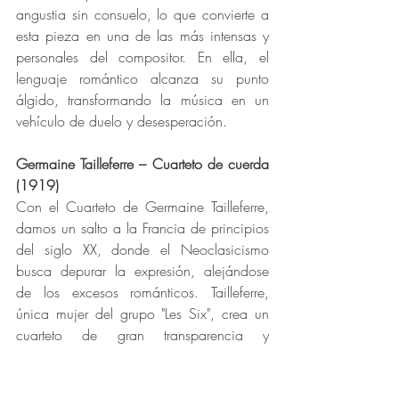
angustia sin consuelo, lo que convierte a 
esta pieza en una de las más intensas y 
personales del compositor. En ella, el 
lenguaje romántico alcanza su punto 
álgido, transformando la música en un 
vehículo de duelo y desesperación.
Germaine Tailleferre – Cuarteto de cuerda 
(1919)
Con el Cuarteto de Germaine Tailleferre, 
damos un salto a la Francia de principios 
del siglo XX, donde el Neoclasicismo 
busca depurar la expresión, alejándose 
de los excesos románticos. Tailleferre, 
única mujer del grupo "Les Six", crea un 
cuarteto de gran transparencia y 
equilibrio, en el que la sencillez formal se 
combina con una sutil ironía y 