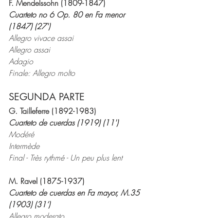
F. Mendelssohn (1809-1847)
Cuarteto no 6 Op. 80 en Fa menor 
(1847) (27')
Allegro vivace assai
Allegro assai
Adagio
Finale: Allegro molto
SEGUNDA PARTE
G. Tailleferre (1892-1983)
Cuarteto de cuerdas (1919) (11')
Modéré
Intermède
Final - Très rythmé - Un peu plus lent
M. Ravel (1875-1937)
Cuarteto de cuerdas en Fa mayor, M.35 
(1903) (31’)
Allegro moderato