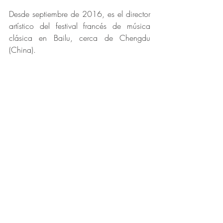
Desde septiembre de 2016, es el director 
artístico del festival francés de música 
clásica en Bailu, cerca de Chengdu 
(China).
En Barcelona, donde reside, es profesor 
de la Escuela Superior de Música de 
Cataluña, desde su fundación.