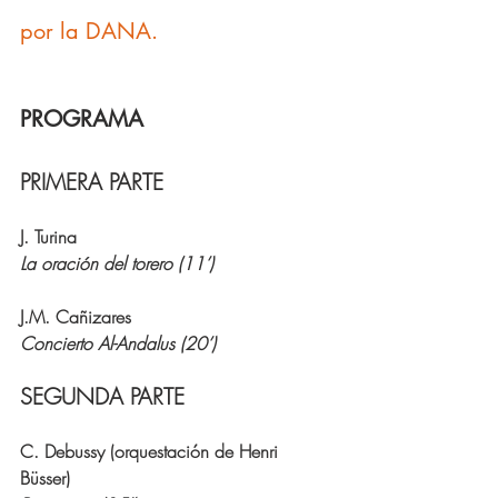
por la DANA.
PROGRAMA
PRIMERA PARTE
⁠J. Turina 
La oración del torero (11’)
⁠J.M. Cañizares 
Concierto Al-Andalus (20’)
SEGUNDA PARTE
⁠C. Debussy (orquestación de Henri 
Büsser) 